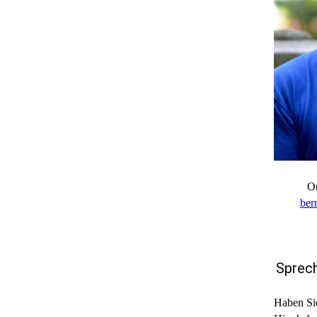
Or
ber
Sprech
Haben Sie